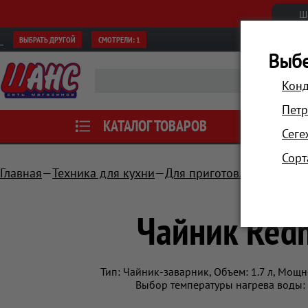
Ш
ВЫБРАТЬ ДРУГОЙ
СМОТРЕЛИ:
1
Выбе
Конд
Петр
КАТАЛОГ ТОВАРОВ
АКЦИИ
Сеге
Сорт
Главная
Техника для кухни
Для приготовления напит
Чайник Red
Тип: Чайник-заварник, Объем: 1.7 л, Мощно
Выбор температуры нагрева воды: д