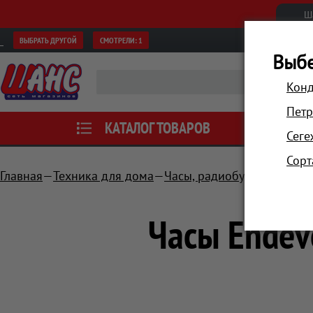
Ш
ВЫБРАТЬ ДРУГОЙ
СМОТРЕЛИ:
1
Выбе
Конд
Петр
КАТАЛОГ ТОВАРОВ
АКЦИИ
Сеге
Сорт
Главная
Техника для дома
Часы, радиобудильники, п
Часы Endev