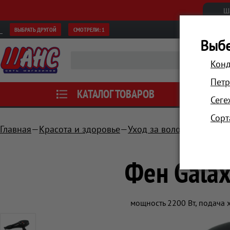
Ш
ВЫБРАТЬ ДРУГОЙ
СМОТРЕЛИ:
1
Выбе
Конд
Петр
КАТАЛОГ ТОВАРОВ
АКЦИИ
Сеге
Сорт
Главная
Красота и здоровье
Уход за волосами
Фен
Фен Galax
мощность 2200 Вт, подача 