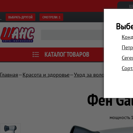
Ш
ВЫБРАТЬ ДРУГОЙ
СМОТРЕЛИ:
1
Выбе
Конд
Петр
КАТАЛОГ ТОВАРОВ
АКЦИИ
Сеге
Сорт
Главная
Красота и здоровье
Уход за волосами
Фен
Фен Ga
мощность 1