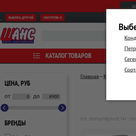
Ш
ВЫБРАТЬ ДРУГОЙ
СМОТРЕЛИ:
0
Выбе
Конд
Петр
КАТАЛОГ ТОВАРОВ
АКЦИИ
Сеге
Сорт
Главная
Красота и зд
ЦЕНА, РУБ
от
до
по популярности
по
БРЕНДЫ