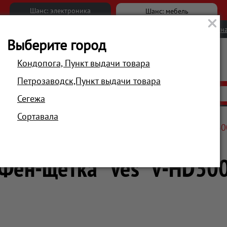
Шанс: электроника
Шанс: мебель
Новости
Вакансии
Обратна
Выберите город
Кондопога, Пункт выдачи товара
Петрозаводск,Пункт выдачи товара
АКЦИИ
РАСПРОДАЖА
МАГАЗИНЫ
Сегежа
Сортавала
ход за волосами
Фены-щетки
Фен-щетка "Ves" V-HD30
Фен-щетка "Ves" V-HD30