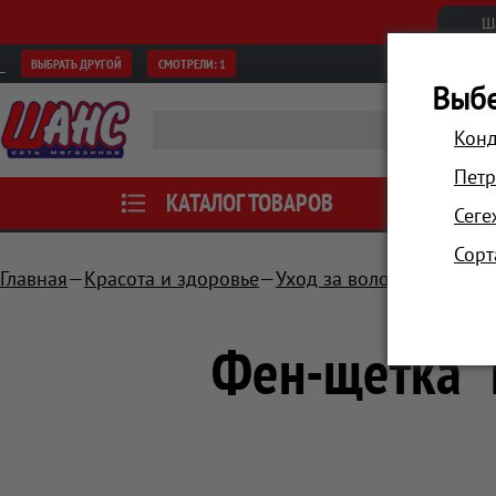
Ш
ВЫБРАТЬ ДРУГОЙ
СМОТРЕЛИ:
1
Выбе
Конд
Петр
КАТАЛОГ ТОВАРОВ
АКЦИИ
Сеге
Сорт
Главная
Красота и здоровье
Уход за волосами
Фены
Фен-щетка "