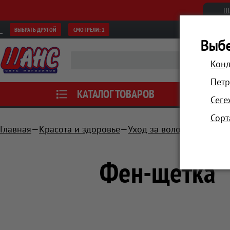
Ш
ВЫБРАТЬ ДРУГОЙ
СМОТРЕЛИ:
1
Выбе
Конд
Петр
КАТАЛОГ ТОВАРОВ
АКЦИИ
Сеге
Сорт
Главная
Красота и здоровье
Уход за волосами
Фены
Фен-щетка "