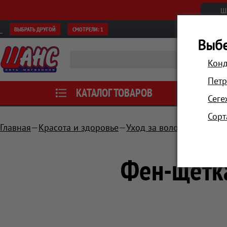
Ш
ВЫБРАТЬ ДРУГОЙ
СМОТРЕЛИ:
1
Выбе
Конд
Петр
КАТАЛОГ ТОВАРОВ
АКЦИИ
Сеге
Сорт
Главная
Красота и здоровье
Уход за волосами
Фены
Фен-щетка