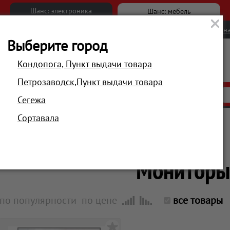
Шанс: электроника
Шанс: мебель
Новости
Вакансии
Обратна
Выберите город
Кондопога, Пункт выдачи товара
Петрозаводск,Пункт выдачи товара
АКЦИИ
РАСПРОДАЖА
МАГАЗИНЫ
Сегежа
Сортавала
Главная
Компьютеры и периферия
Мониторы
по популярности
по цене
все товары