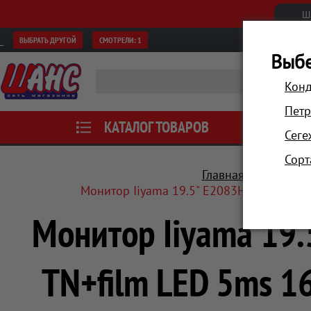
Ш
ВЫБРАТЬ ДРУГОЙ
СМОТРЕЛИ:
1
Выбе
Конд
Петр
КАТАЛОГ ТОВАРОВ
АКЦИИ
Сеге
Сорт
Главная
Компьюте
Монитор Iiyama 19.5" E2083HSD-B1 черн
Монитор Iiyama 19
TN+film LED 5ms 1