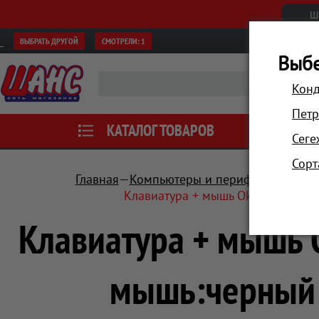
Ш
ВЫБРАТЬ ДРУГОЙ
СМОТРЕЛИ:
1
Выбе
Конд
Петр
КАТАЛОГ ТОВАРОВ
АКЦИИ
Сеге
Сорт
Главная
Компьютеры и периферия
Мани
Клавиатура + мышь Oklick 270M 
Клавиатура + мышь 
мышь:черный 