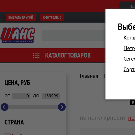
Ш
ВЫБРАТЬ ДРУГОЙ
СМОТРЕЛИ:
0
Выбе
Конд
Петр
КАТАЛОГ ТОВАРОВ
АКЦИИ
Сеге
Сорт
Главная
Техника для 
ЦЕНА, РУБ
от
до
по популярности
по
СТРАНА