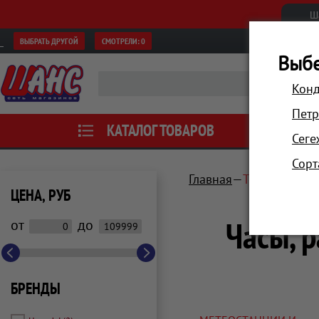
Ш
ВЫБРАТЬ ДРУГОЙ
СМОТРЕЛИ:
0
Выбе
Конд
Петр
КАТАЛОГ ТОВАРОВ
АКЦИИ
Сеге
Сорт
Главная
Техника для
ЦЕНА, РУБ
Часы, 
от
до
БРЕНДЫ