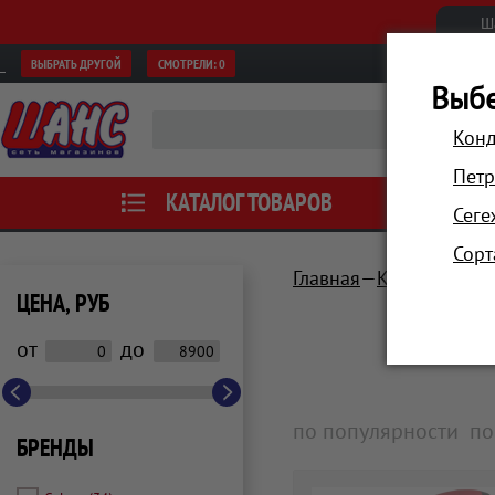
Ш
ВЫБРАТЬ ДРУГОЙ
СМОТРЕЛИ:
0
Выбе
Конд
Петр
КАТАЛОГ ТОВАРОВ
АКЦИИ
Сеге
Сорт
Главная
Красота и зд
ЦЕНА, РУБ
от
до
по популярности
по
БРЕНДЫ