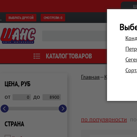
Ш
ВЫБРАТЬ ДРУГОЙ
СМОТРЕЛИ:
0
Выбе
Конд
Петр
КАТАЛОГ ТОВАРОВ
АКЦИИ
Сеге
Сорт
Главная
Красота и зд
ЦЕНА, РУБ
от
до
по популярности
по
СТРАНА