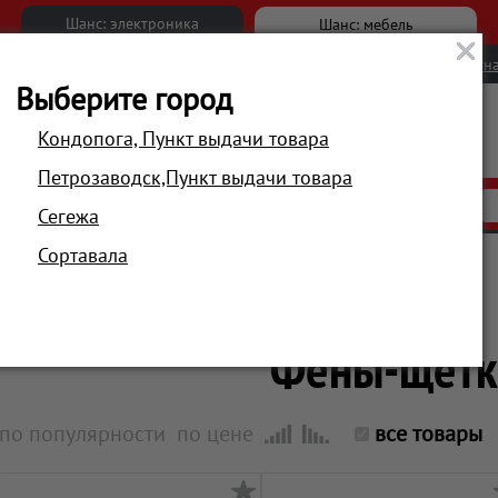
Шанс: электроника
Шанс: мебель
Новости
Вакансии
Обратна
Выберите город
Кондопога, Пункт выдачи товара
Петрозаводск,Пункт выдачи товара
АКЦИИ
РАСПРОДАЖА
МАГАЗИНЫ
Сегежа
Сортавала
Главная
Красота и здоровье
Уход за волосами
Фены-щетк
по популярности
по цене
все товары