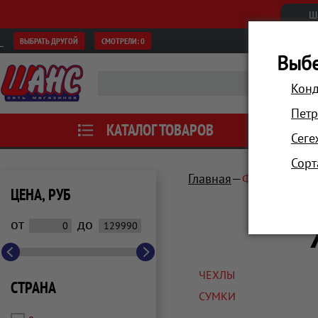
Ш
ВЫБРАТЬ ДРУГОЙ
СМОТРЕЛИ:
0
Выбе
Конд
Петр
КАТАЛОГ ТОВАРОВ
АКЦИИ
Сеге
Сорт
Главная
Фото и виде
ЦЕНА, РУБ
от
до
ЧЕХЛЫ
СТРАНА
СУМКИ